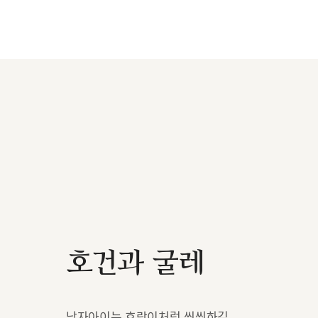
호건과 굴레
남자아이는 호랑이처럼 씩씩하길