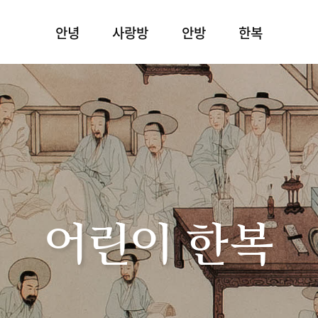
안녕
사랑방
안방
한복
어린이 한복