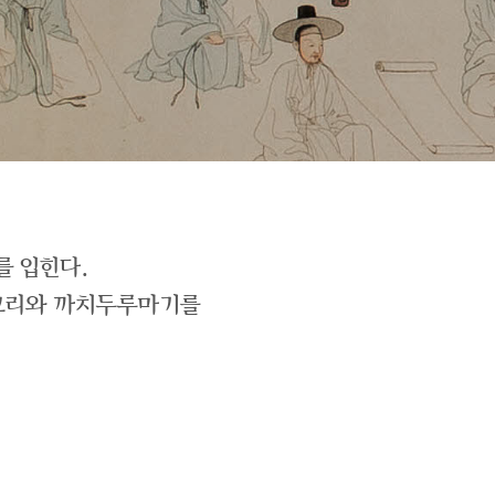
를 입힌다.
저고리와 까치두루마기를