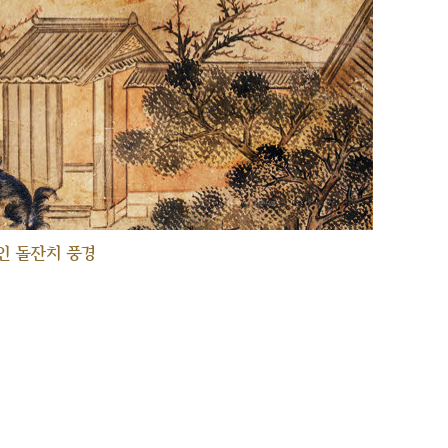
인 돌잔치 풍경