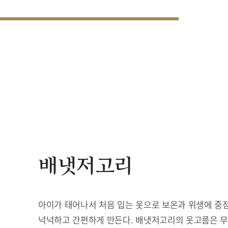
배냇저고리
아이가 태어나서 처음 입는 옷으로 보온과 위생에 중점
넉넉하고 간편하게 만든다. 배냇저고리의 옷고름은 무