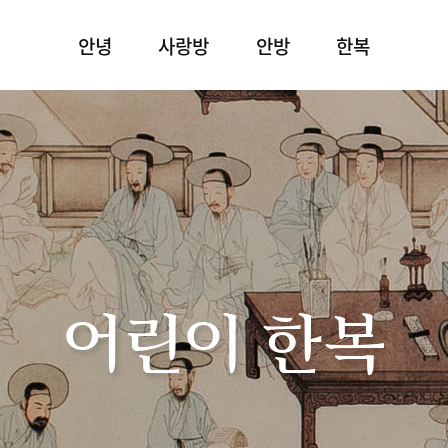
안녕
사랑방
안방
한복
어린이 한복