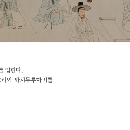
를 입힌다.
저고리와 까치두루마기를