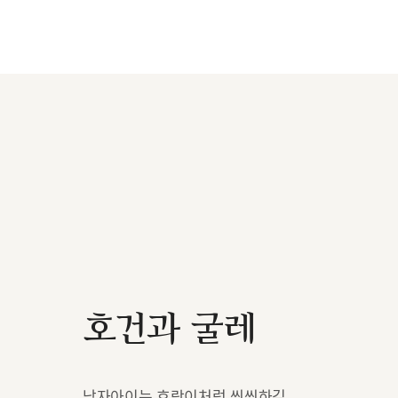
호건과 굴레
남자아이는 호랑이처럼 씩씩하길