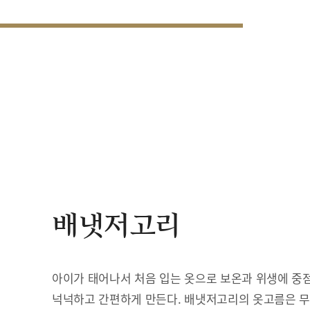
배냇저고리
아이가 태어나서 처음 입는 옷으로 보온과 위생에 중점
넉넉하고 간편하게 만든다. 배냇저고리의 옷고름은 무