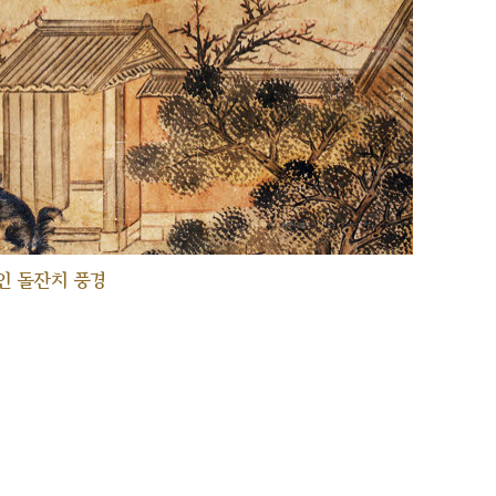
인 돌잔치 풍경