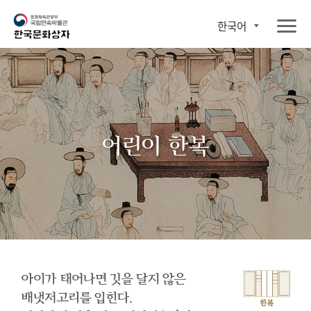
한국어
어린이 한복
아이가 태어나면 깃을 달지 않은
배냇저고리를 입힌다.
한복