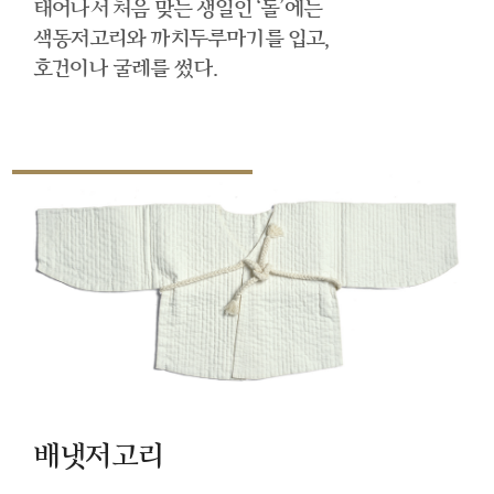
태어나서 처음 맞는 생일인 ‘돌’에는
색동저고리와 까치두루마기를 입고,
호건이나 굴레를 썼다.
배냇저고리