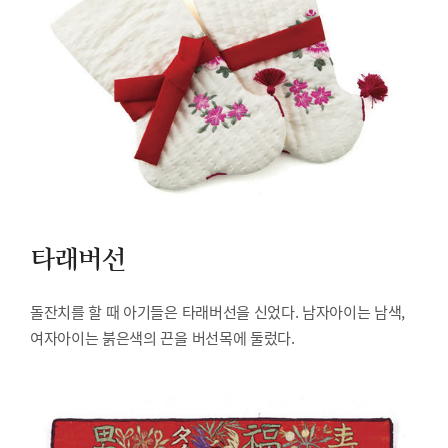
타래버선
돌잔치를 할 때 아기들은 타래버선을 신었다. 남자아이는 남색,
여자아이는 붉은색의 끈을 버선목에 둘렀다.