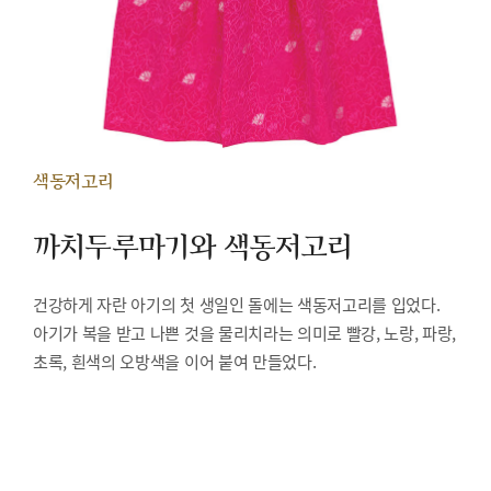
색동저고리
까치두루마기와 색동저고리
건강하게 자란 아기의 첫 생일인 돌에는 색동저고리를 입었다.
아기가 복을 받고 나쁜 것을 물리치라는 의미로 빨강, 노랑, 파랑,
초록, 흰색의 오방색을 이어 붙여 만들었다.