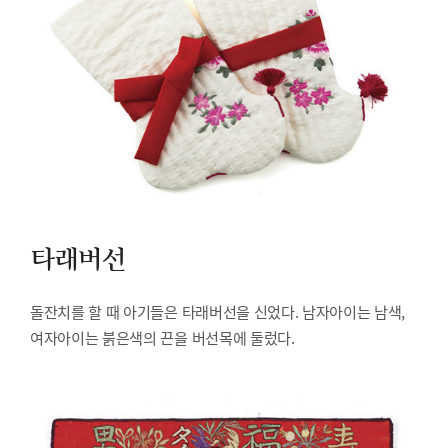
타래버선
돌잔치를 할 때 아기들은 타래버선을 신었다. 남자아이는 남색,
여자아이는 붉은색의 끈을 버선목에 둘렀다.