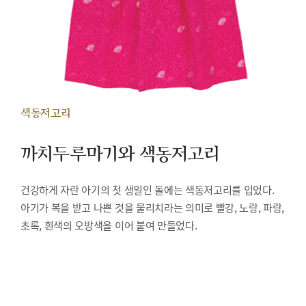
색동저고리
까치두루마기와 색동저고리
건강하게 자란 아기의 첫 생일인 돌에는 색동저고리를 입었다.
아기가 복을 받고 나쁜 것을 물리치라는 의미로 빨강, 노랑, 파랑,
초록, 흰색의 오방색을 이어 붙여 만들었다.