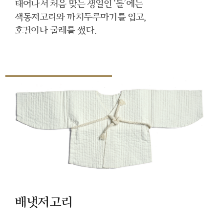
태어나서 처음 맞는 생일인 ‘돌’에는
색동저고리와 까치두루마기를 입고,
호건이나 굴레를 썼다.
배냇저고리