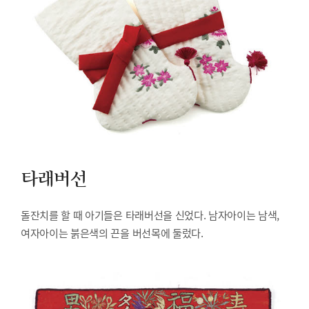
타래버선
돌잔치를 할 때 아기들은 타래버선을 신었다. 남자아이는 남색,
여자아이는 붉은색의 끈을 버선목에 둘렀다.