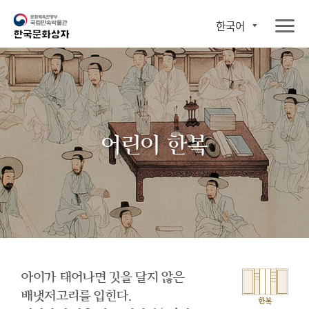
한국어
어린이 한복
아이가 태어나면 깃을 달지 않은
배냇저고리를 입힌다.
한복