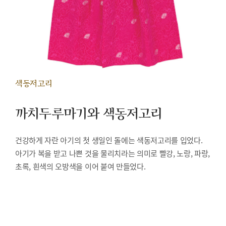
색동저고리
까치두루마기와 색동저고리
건강하게 자란 아기의 첫 생일인 돌에는 색동저고리를 입었다.
아기가 복을 받고 나쁜 것을 물리치라는 의미로 빨강, 노랑, 파랑,
초록, 흰색의 오방색을 이어 붙여 만들었다.