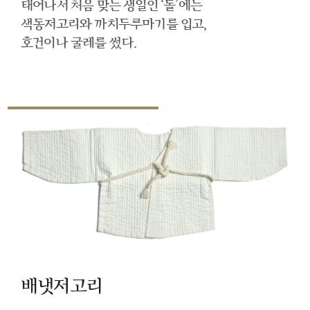
태어나서 처음 맞는 생일인 ‘돌’에는
색동저고리와 까치두루마기를 입고,
호건이나 굴레를 썼다.
배냇저고리