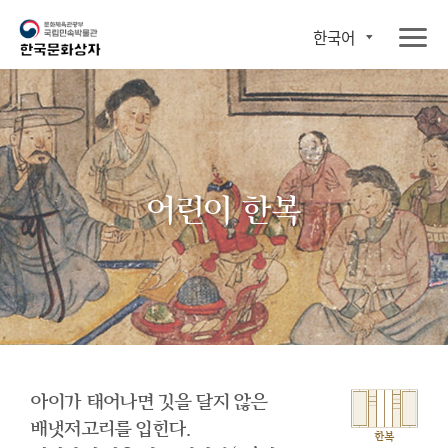
한국어
어린이 한복
아이가 태어나면 깃을 달지 않은
배냇저고리를 입힌다.
한복