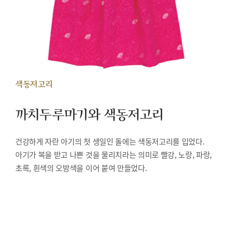
색동저고리
까치두루마기와 색동저고리
건강하게 자란 아기의 첫 생일인 돌에는 색동저고리를 입었다.
아기가 복을 받고 나쁜 것을 물리치라는 의미로 빨강, 노랑, 파랑,
초록, 흰색의 오방색을 이어 붙여 만들었다.