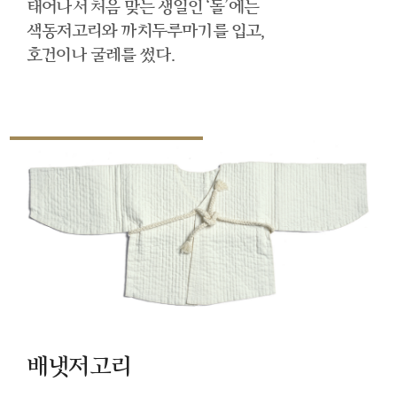
태어나서 처음 맞는 생일인 ‘돌’에는
색동저고리와 까치두루마기를 입고,
호건이나 굴레를 썼다.
배냇저고리