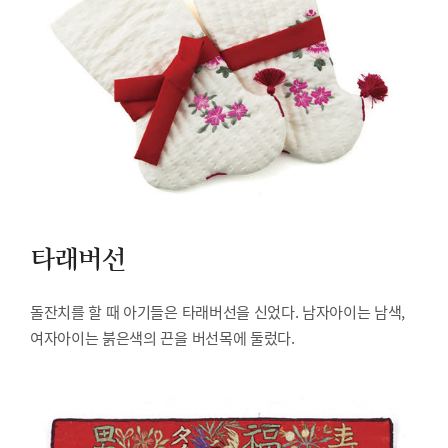
타래버선
돌잔치를 할 때 아기들은 타래버선을 신었다. 남자아이는 남색,
여자아이는 붉은색의 끈을 버선목에 둘렀다.