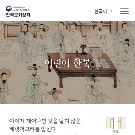
한국어
어린이 한복
아이가 태어나면 깃을 달지 않은
배냇저고리를 입힌다.
한복