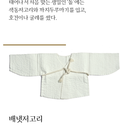
태어나서 처음 맞는 생일인 ‘돌’에는
색동저고리와 까치두루마기를 입고,
호건이나 굴레를 썼다.
배냇저고리