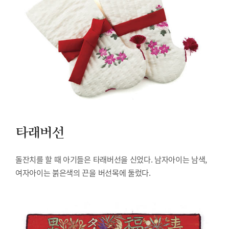
타래버선
돌잔치를 할 때 아기들은 타래버선을 신었다. 남자아이는 남색,
여자아이는 붉은색의 끈을 버선목에 둘렀다.