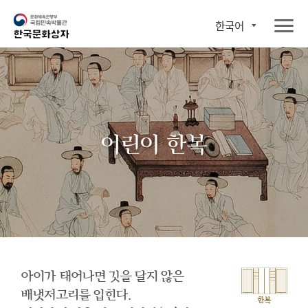
한국어
어린이 한복
아이가 태어나면 깃을 달지 않은
배냇저고리를 입힌다.
한복