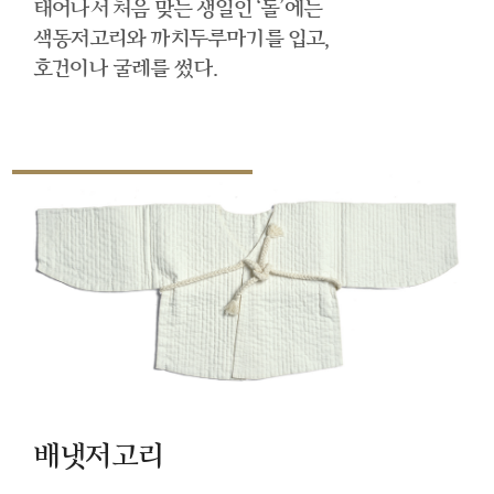
태어나서 처음 맞는 생일인 ‘돌’에는
색동저고리와 까치두루마기를 입고,
호건이나 굴레를 썼다.
배냇저고리