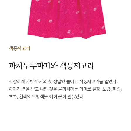
색동저고리
까치두루마기와 색동저고리
건강하게 자란 아기의 첫 생일인 돌에는 색동저고리를 입었다.
아기가 복을 받고 나쁜 것을 물리치라는 의미로 빨강, 노랑, 파랑,
초록, 흰색의 오방색을 이어 붙여 만들었다.