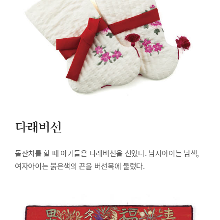
타래버선
돌잔치를 할 때 아기들은 타래버선을 신었다. 남자아이는 남색,
여자아이는 붉은색의 끈을 버선목에 둘렀다.