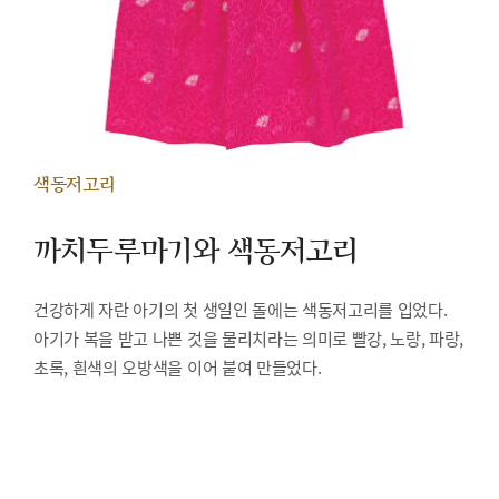
색동저고리
까치두루마기와 색동저고리
건강하게 자란 아기의 첫 생일인 돌에는 색동저고리를 입었다.
아기가 복을 받고 나쁜 것을 물리치라는 의미로 빨강, 노랑, 파랑,
초록, 흰색의 오방색을 이어 붙여 만들었다.