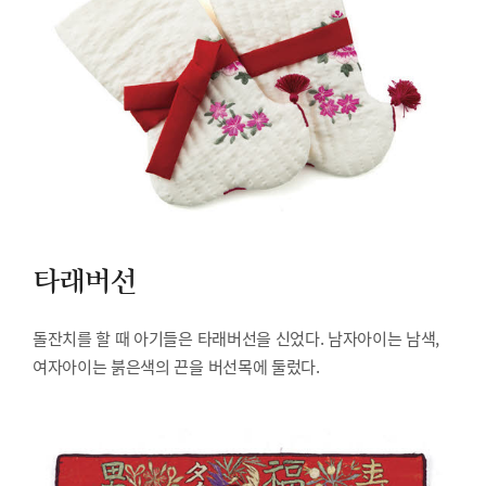
타래버선
돌잔치를 할 때 아기들은 타래버선을 신었다. 남자아이는 남색,
여자아이는 붉은색의 끈을 버선목에 둘렀다.