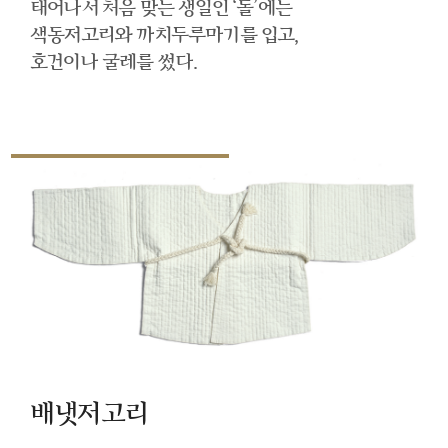
태어나서 처음 맞는 생일인 ‘돌’에는
색동저고리와 까치두루마기를 입고,
호건이나 굴레를 썼다.
배냇저고리