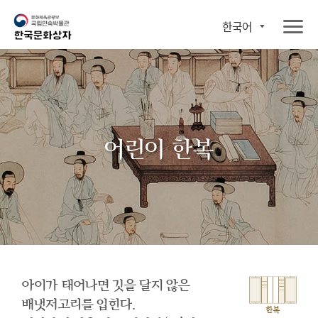
한국어
어린이 한복
아이가 태어나면 깃을 달지 않은
배냇저고리를 입힌다.
한복