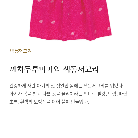
색동저고리
까치두루마기와 색동저고리
건강하게 자란 아기의 첫 생일인 돌에는 색동저고리를 입었다.
아기가 복을 받고 나쁜 것을 물리치라는 의미로 빨강, 노랑, 파랑,
초록, 흰색의 오방색을 이어 붙여 만들었다.