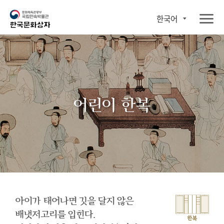
한국어
어린이 한복
아이가 태어나면 깃을 달지 않은
배냇저고리를 입힌다.
한복