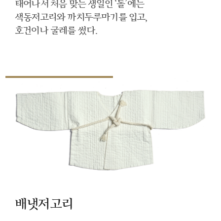
태어나서 처음 맞는 생일인 ‘돌’에는
색동저고리와 까치두루마기를 입고,
호건이나 굴레를 썼다.
배냇저고리