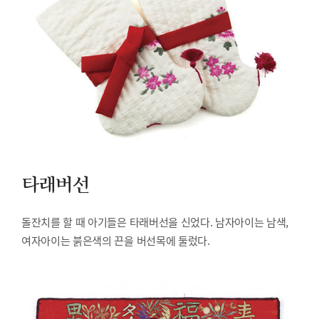
타래버선
돌잔치를 할 때 아기들은 타래버선을 신었다. 남자아이는 남색,
여자아이는 붉은색의 끈을 버선목에 둘렀다.