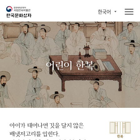
한국어
어린이 한복
아이가 태어나면 깃을 달지 않은
배냇저고리를 입힌다.
한복