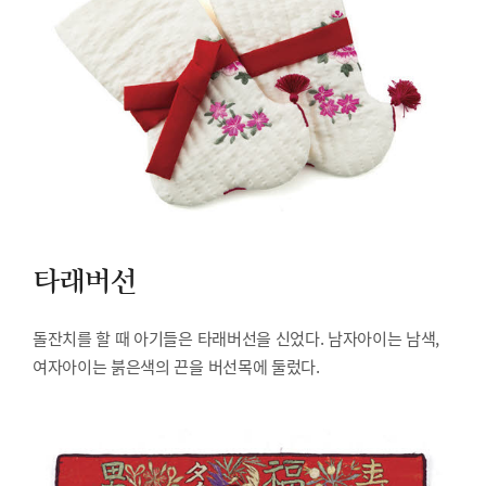
타래버선
돌잔치를 할 때 아기들은 타래버선을 신었다. 남자아이는 남색,
여자아이는 붉은색의 끈을 버선목에 둘렀다.