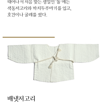
태어나서 처음 맞는 생일인 ‘돌’에는
색동저고리와 까치두루마기를 입고,
호건이나 굴레를 썼다.
배냇저고리