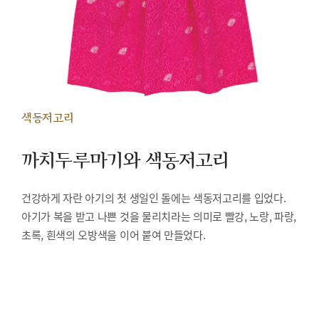
색동저고리
까치두루마기와 색동저고리
건강하게 자란 아기의 첫 생일인 돌에는 색동저고리를 입었다.
아기가 복을 받고 나쁜 것을 물리치라는 의미로 빨강, 노랑, 파랑,
초록, 흰색의 오방색을 이어 붙여 만들었다.