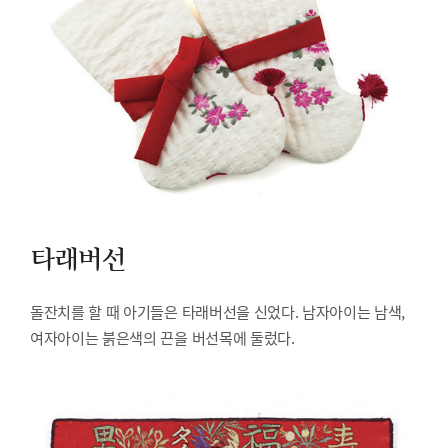
타래버선
돌잔치를 할 때 아기들은 타래버선을 신었다. 남자아이는 남색,
여자아이는 붉은색의 끈을 버선목에 둘렀다.