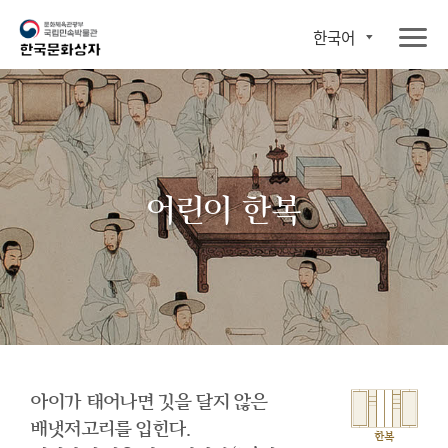
한국어
어린이 한복
아이가 태어나면 깃을 달지 않은
배냇저고리를 입힌다.
한복