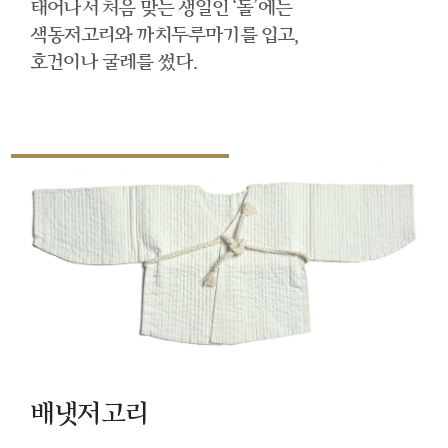
태어나서 처음 맞는 생일인 ‘돌’에는
색동저고리와 까치두루마기를 입고,
호건이나 굴레를 썼다.
배냇저고리