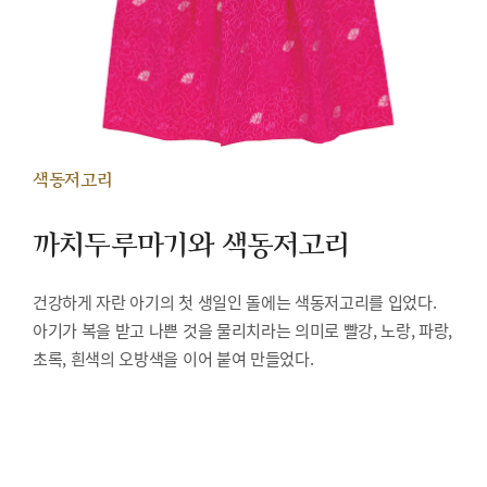
색동저고리
까치두루마기와 색동저고리
건강하게 자란 아기의 첫 생일인 돌에는 색동저고리를 입었다.
아기가 복을 받고 나쁜 것을 물리치라는 의미로 빨강, 노랑, 파랑,
초록, 흰색의 오방색을 이어 붙여 만들었다.