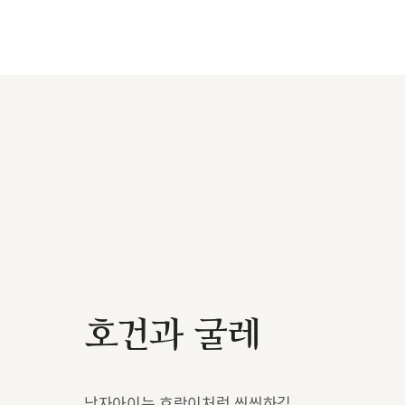
호건과 굴레
남자아이는 호랑이처럼 씩씩하길