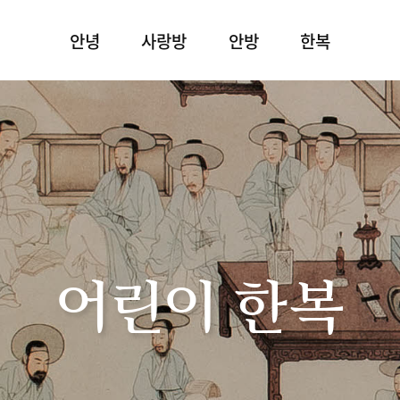
안녕
사랑방
안방
한복
어린이 한복