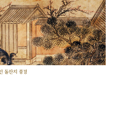
인 돌잔치 풍경