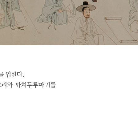
를 입힌다.
저고리와 까치두루마기를