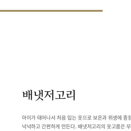
배냇저고리
아이가 태어나서 처음 입는 옷으로 보온과 위생에 중점
넉넉하고 간편하게 만든다. 배냇저고리의 옷고름은 무