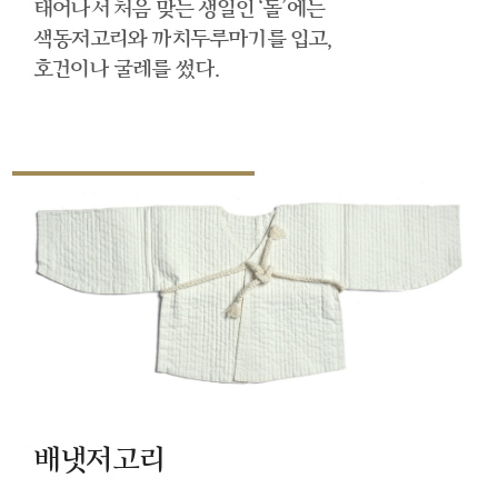
태어나서 처음 맞는 생일인 ‘돌’에는
색동저고리와 까치두루마기를 입고,
호건이나 굴레를 썼다.
배냇저고리