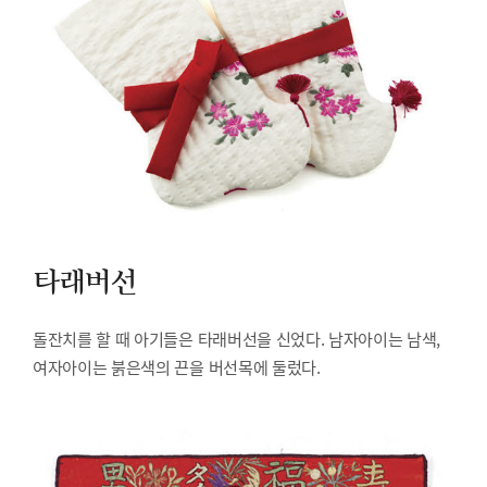
타래버선
돌잔치를 할 때 아기들은 타래버선을 신었다. 남자아이는 남색,
여자아이는 붉은색의 끈을 버선목에 둘렀다.