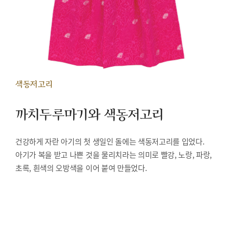
색동저고리
까치두루마기와 색동저고리
건강하게 자란 아기의 첫 생일인 돌에는 색동저고리를 입었다.
아기가 복을 받고 나쁜 것을 물리치라는 의미로 빨강, 노랑, 파랑,
초록, 흰색의 오방색을 이어 붙여 만들었다.