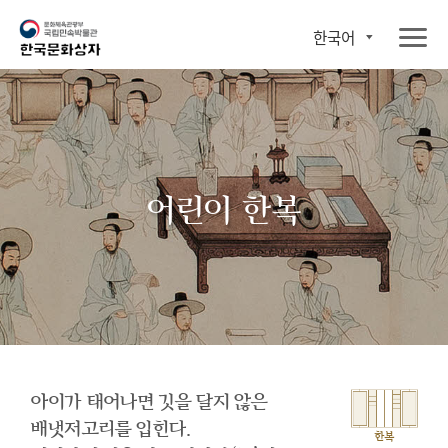
한국어
어린이 한복
아이가 태어나면 깃을 달지 않은
배냇저고리를 입힌다.
한복