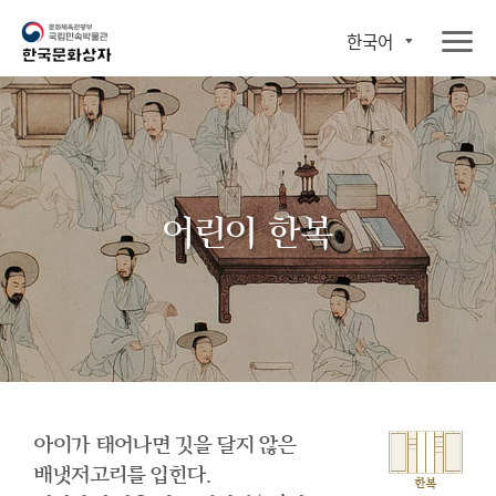
한국어
어린이 한복
아이가 태어나면 깃을 달지 않은
배냇저고리를 입힌다.
한복