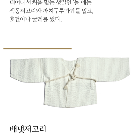
태어나서 처음 맞는 생일인 ‘돌’에는
색동저고리와 까치두루마기를 입고,
호건이나 굴레를 썼다.
배냇저고리