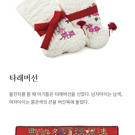
타래버선
돌잔치를 할 때 아기들은 타래버선을 신었다. 남자아이는 남색,
여자아이는 붉은색의 끈을 버선목에 둘렀다.