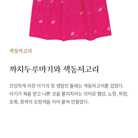
색동저고리
까치두루마기와 색동저고리
건강하게 자란 아기의 첫 생일인 돌에는 색동저고리를 입었다.
아기가 복을 받고 나쁜 것을 물리치라는 의미로 빨강, 노랑, 파랑,
초록, 흰색의 오방색을 이어 붙여 만들었다.