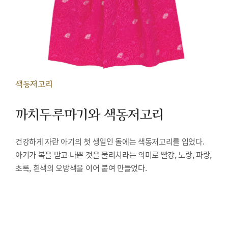
색동저고리
까치두루마기와 색동저고리
건강하게 자란 아기의 첫 생일인 돌에는 색동저고리를 입었다.
아기가 복을 받고 나쁜 것을 물리치라는 의미로 빨강, 노랑, 파랑,
초록, 흰색의 오방색을 이어 붙여 만들었다.