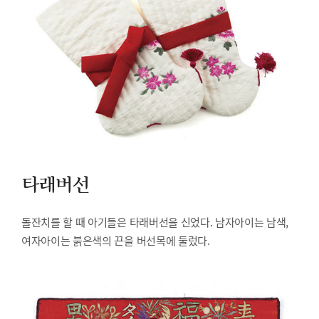
타래버선
돌잔치를 할 때 아기들은 타래버선을 신었다. 남자아이는 남색,
여자아이는 붉은색의 끈을 버선목에 둘렀다.