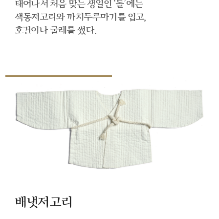
태어나서 처음 맞는 생일인 ‘돌’에는
색동저고리와 까치두루마기를 입고,
호건이나 굴레를 썼다.
배냇저고리