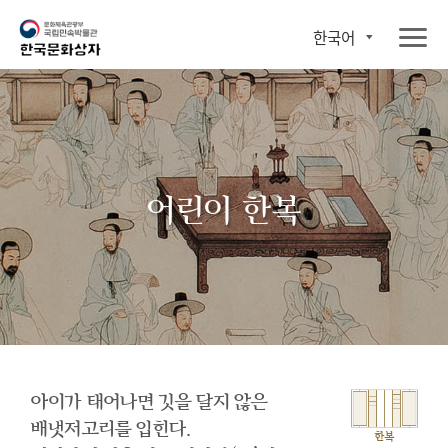
한국어
어린이 한복
아이가 태어나면 깃을 달지 않은
배냇저고리를 입힌다.
한복