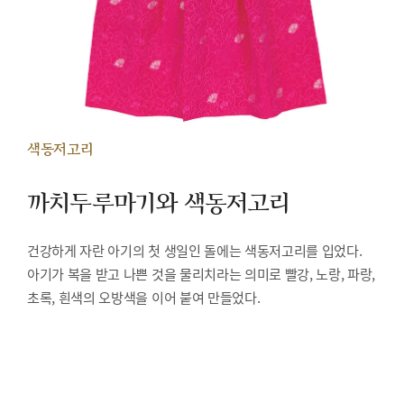
색동저고리
까치두루마기와 색동저고리
건강하게 자란 아기의 첫 생일인 돌에는 색동저고리를 입었다.
아기가 복을 받고 나쁜 것을 물리치라는 의미로 빨강, 노랑, 파랑,
초록, 흰색의 오방색을 이어 붙여 만들었다.