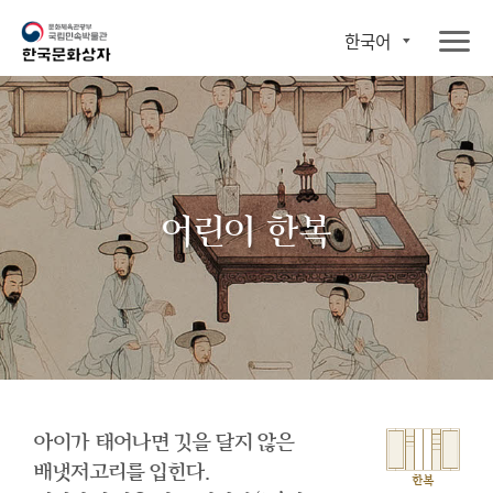
한국어
어린이 한복
아이가 태어나면 깃을 달지 않은
배냇저고리를 입힌다.
한복