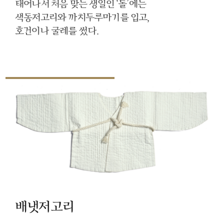
태어나서 처음 맞는 생일인 ‘돌’에는
색동저고리와 까치두루마기를 입고,
호건이나 굴레를 썼다.
배냇저고리