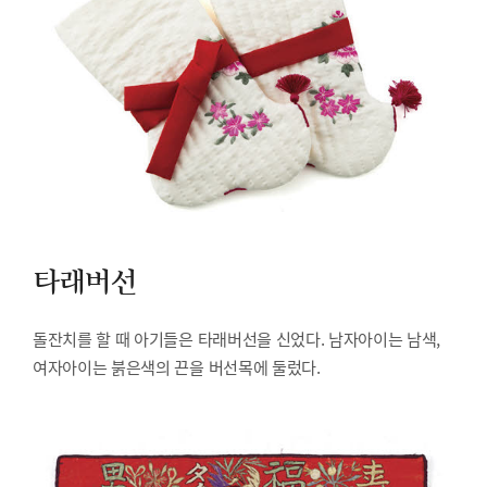
타래버선
돌잔치를 할 때 아기들은 타래버선을 신었다. 남자아이는 남색,
여자아이는 붉은색의 끈을 버선목에 둘렀다.