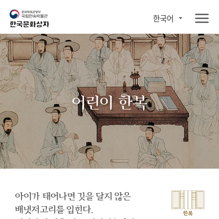
한국어
어린이 한복
아이가 태어나면 깃을 달지 않은
배냇저고리를 입힌다.
한복