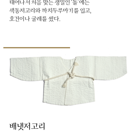
태어나서 처음 맞는 생일인 ‘돌’에는
색동저고리와 까치두루마기를 입고,
호건이나 굴레를 썼다.
배냇저고리