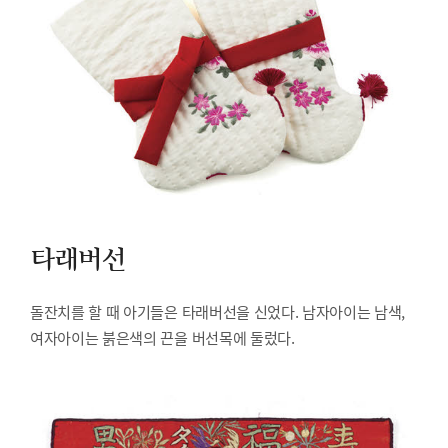
타래버선
돌잔치를 할 때 아기들은 타래버선을 신었다. 남자아이는 남색,
여자아이는 붉은색의 끈을 버선목에 둘렀다.