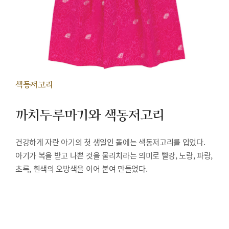
색동저고리
까치두루마기와 색동저고리
건강하게 자란 아기의 첫 생일인 돌에는 색동저고리를 입었다.
아기가 복을 받고 나쁜 것을 물리치라는 의미로 빨강, 노랑, 파랑,
초록, 흰색의 오방색을 이어 붙여 만들었다.