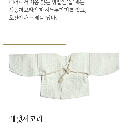
태어나서 처음 맞는 생일인 ‘돌’에는
색동저고리와 까치두루마기를 입고,
호건이나 굴레를 썼다.
배냇저고리