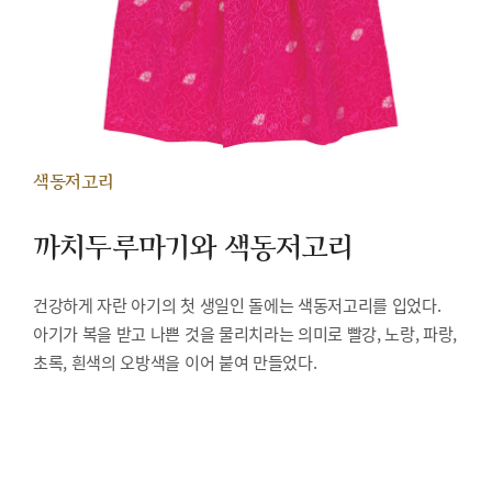
색동저고리
까치두루마기와 색동저고리
건강하게 자란 아기의 첫 생일인 돌에는 색동저고리를 입었다.
아기가 복을 받고 나쁜 것을 물리치라는 의미로 빨강, 노랑, 파랑,
초록, 흰색의 오방색을 이어 붙여 만들었다.