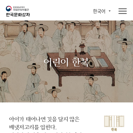
한국어
어린이 한복
아이가 태어나면 깃을 달지 않은
배냇저고리를 입힌다.
한복