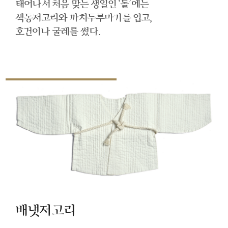
태어나서 처음 맞는 생일인 ‘돌’에는
색동저고리와 까치두루마기를 입고,
호건이나 굴레를 썼다.
배냇저고리