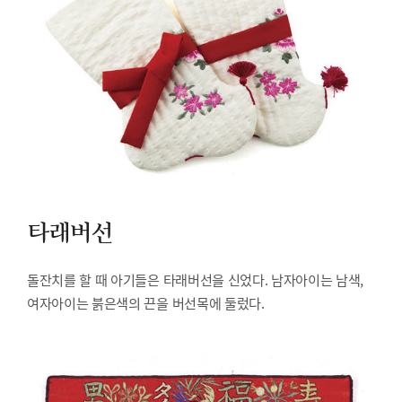
타래버선
돌잔치를 할 때 아기들은 타래버선을 신었다. 남자아이는 남색,
여자아이는 붉은색의 끈을 버선목에 둘렀다.