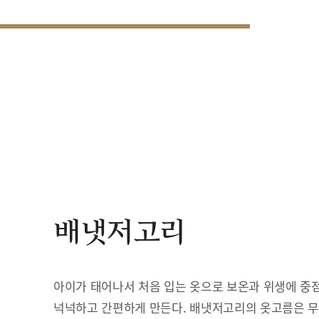
배냇저고리
아이가 태어나서 처음 입는 옷으로 보온과 위생에 중점
넉넉하고 간편하게 만든다. 배냇저고리의 옷고름은 무