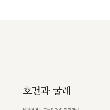
호건과 굴레
남자아이는 호랑이처럼 씩씩하길