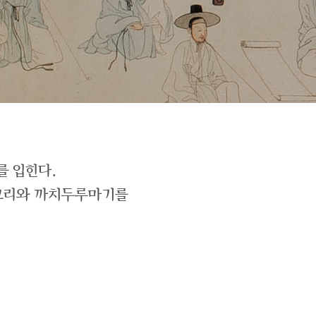
를 입힌다.
저고리와 까치두루마기를