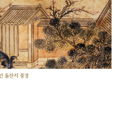
인 돌잔치 풍경