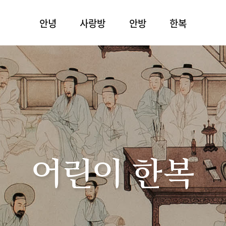
안녕
사랑방
안방
한복
어린이 한복