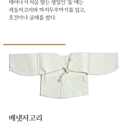
태어나서 처음 맞는 생일인 ‘돌’에는
색동저고리와 까치두루마기를 입고,
호건이나 굴레를 썼다.
배냇저고리