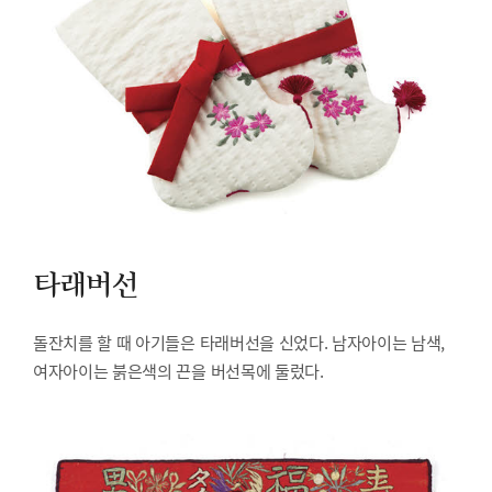
타래버선
돌잔치를 할 때 아기들은 타래버선을 신었다. 남자아이는 남색,
여자아이는 붉은색의 끈을 버선목에 둘렀다.