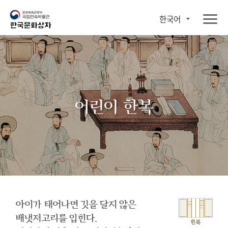
한국어
어린이 한복
아이가 태어나면 깃을 달지 않은
배냇저고리를 입힌다.
한복