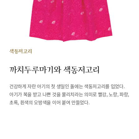
색동저고리
까치두루마기와 색동저고리
건강하게 자란 아기의 첫 생일인 돌에는 색동저고리를 입었다.
아기가 복을 받고 나쁜 것을 물리치라는 의미로 빨강, 노랑, 파랑,
초록, 흰색의 오방색을 이어 붙여 만들었다.