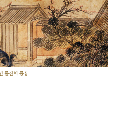
인 돌잔치 풍경