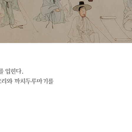
를 입힌다.
저고리와 까치두루마기를