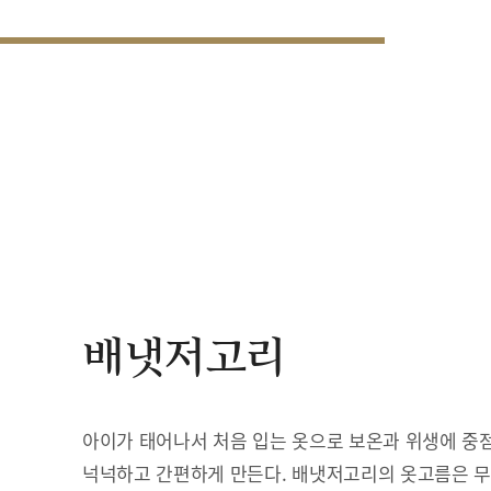
배냇저고리
아이가 태어나서 처음 입는 옷으로 보온과 위생에 중점
넉넉하고 간편하게 만든다. 배냇저고리의 옷고름은 무