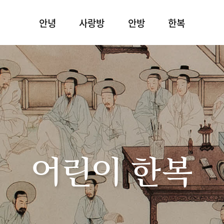
안녕
사랑방
안방
한복
어린이 한복