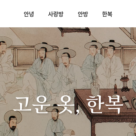
안녕
사랑방
안방
한복
고운 옷, 한복