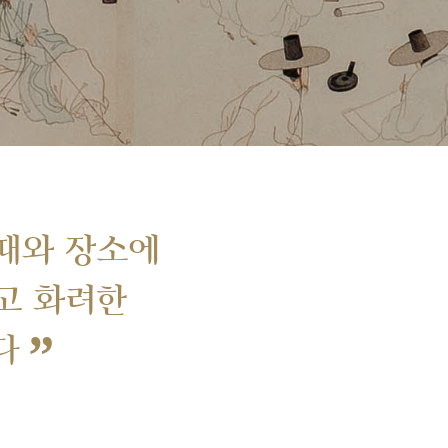
때와 장소에
고 화려한
”
다