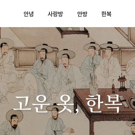
안녕
사랑방
안방
한복
고운 옷, 한복