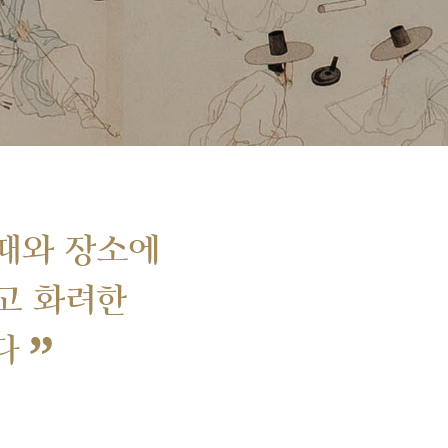
때와 장소에
고 화려한
”
다