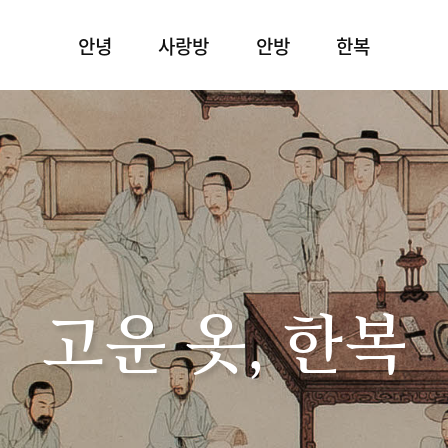
안녕
사랑방
안방
한복
고운 옷, 한복