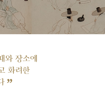
때와 장소에
고 화려한
”
다