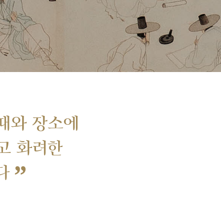
때와 장소에
고 화려한
”
다