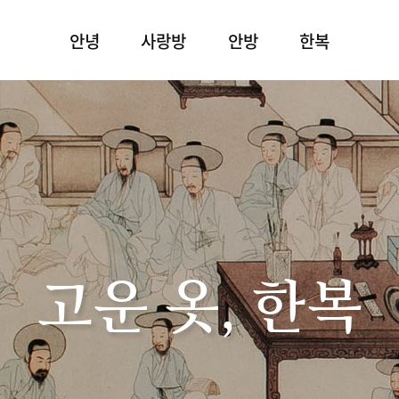
안녕
사랑방
안방
한복
고운 옷, 한복