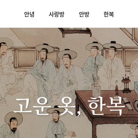
안녕
사랑방
안방
한복
고운 옷, 한복