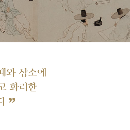
때와 장소에
고 화려한
”
다