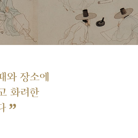
때와 장소에
고 화려한
”
다