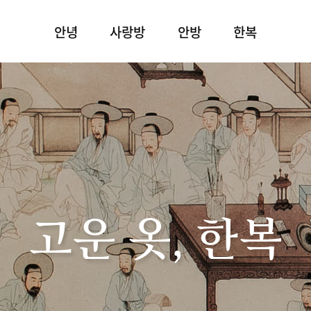
안녕
사랑방
안방
한복
고운 옷, 한복