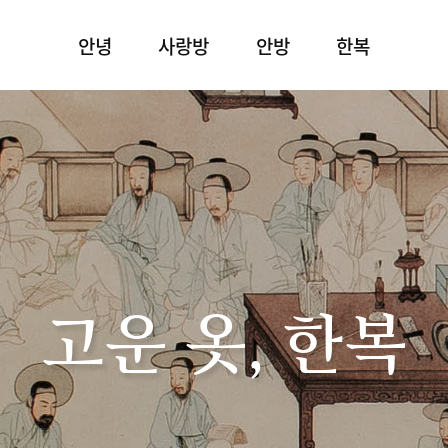
안녕
사랑방
안방
한복
고운 옷, 한복