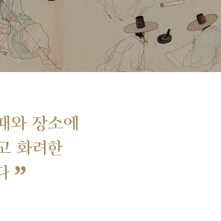
때와 장소에
고 화려한
”
다