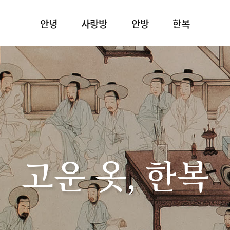
안녕
사랑방
안방
한복
고운 옷, 한복