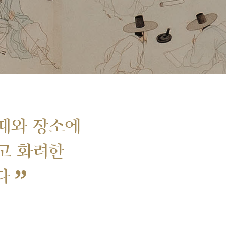
때와 장소에
고 화려한
”
다