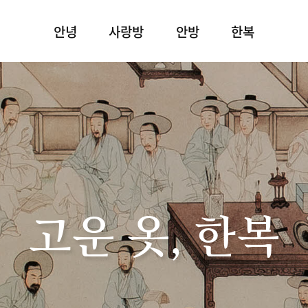
안녕
사랑방
안방
한복
고운 옷, 한복