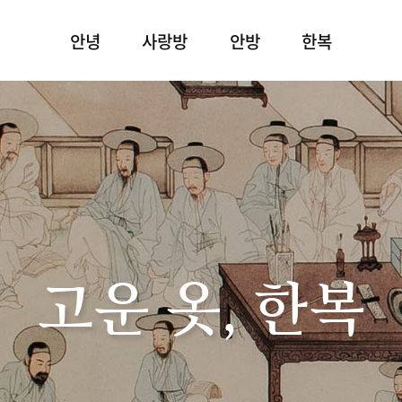
안녕
사랑방
안방
한복
고운 옷, 한복