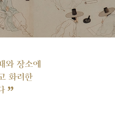
때와 장소에
고 화려한
”
다