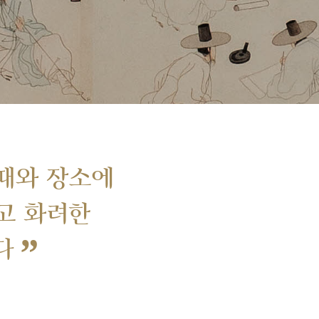
때와 장소에
고 화려한
”
다