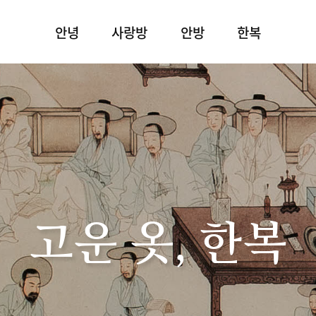
안녕
사랑방
안방
한복
고운 옷, 한복