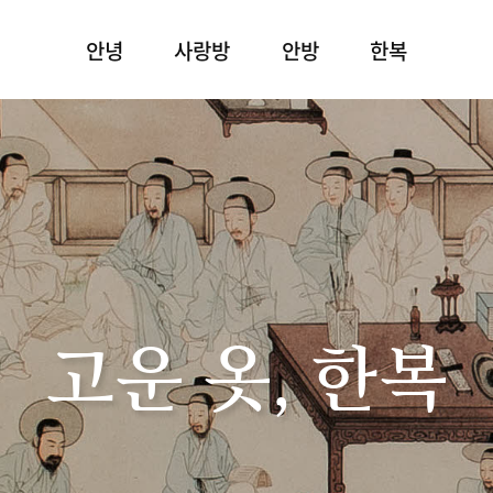
안녕
사랑방
안방
한복
고운 옷, 한복