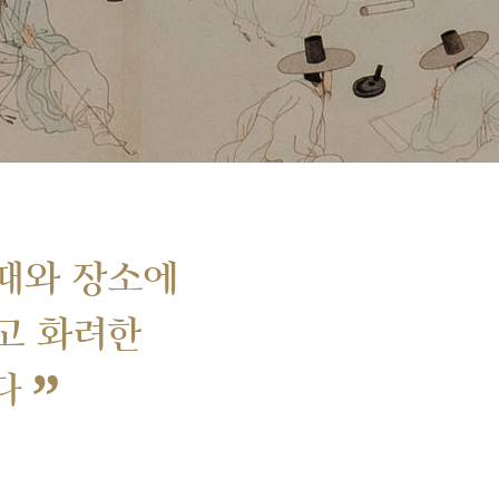
때와 장소에
고 화려한
”
다