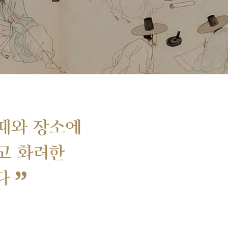
때와 장소에
고 화려한
”
다