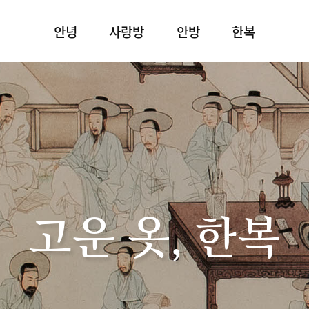
안녕
사랑방
안방
한복
고운 옷, 한복