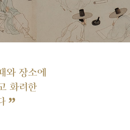
때와 장소에
고 화려한
”
다