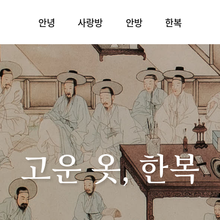
안녕
사랑방
안방
한복
고운 옷, 한복