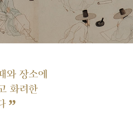
때와 장소에
고 화려한
”
다