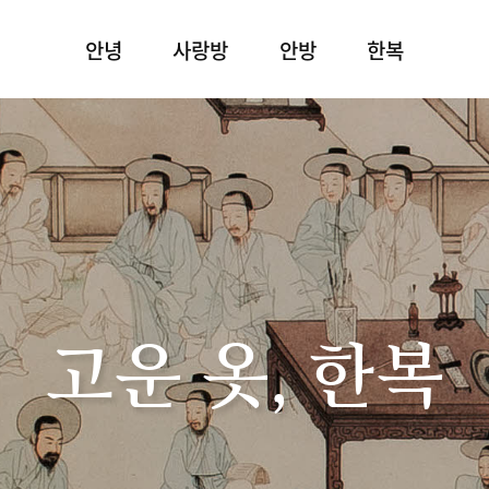
안녕
사랑방
안방
한복
고운 옷, 한복