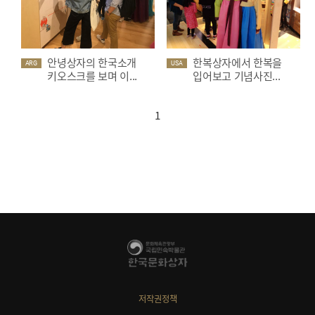
안녕상자의 한국소개
한복상자에서 한복을
ARG
USA
키오스크를 보며 이...
입어보고 기념사진...
1
저작권정책