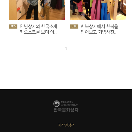
안녕상자의 한국소개
한복상자에서 한복을
ARG
USA
키오스크를 보며 이...
입어보고 기념사진...
1
저작권정책