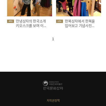
안녕상자의 한국소개
한복상자에서 한복을
ARG
USA
키오스크를 보며 이...
입어보고 기념사진...
1
저작권정책