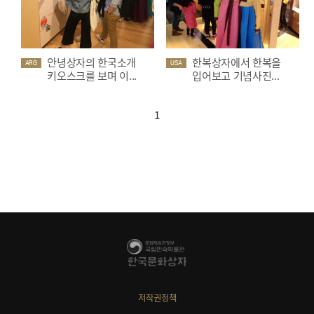
안녕상자의 한국소개
한복상자에서 한복을
ARG
USA
키오스크를 보며 이...
입어보고 기념사진...
1
저작권정책