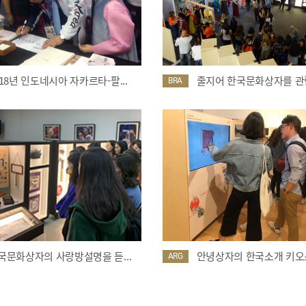
018년 인도네시아 자카르타-팔...
줄지어 한국문화상자를 관람
BRA
국문화상자의 사랑방설명을 듣...
안녕상자의 한국소개 키오스
ARG