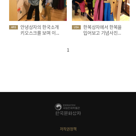
안녕상자의 한국소개
한복상자에서 한복을
ARG
USA
키오스크를 보며 이...
입어보고 기념사진...
1
저작권정책