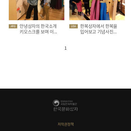
안녕상자의 한국소개
한복상자에서 한복을
ARG
USA
키오스크를 보며 이...
입어보고 기념사진...
1
저작권정책