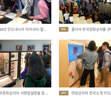
018년 인도네시아 자카르타-팔...
줄지어 한국문화상자를 관람
BRA
국문화상자의 사랑방설명을 듣...
안녕상자의 한국소개 키오스
ARG