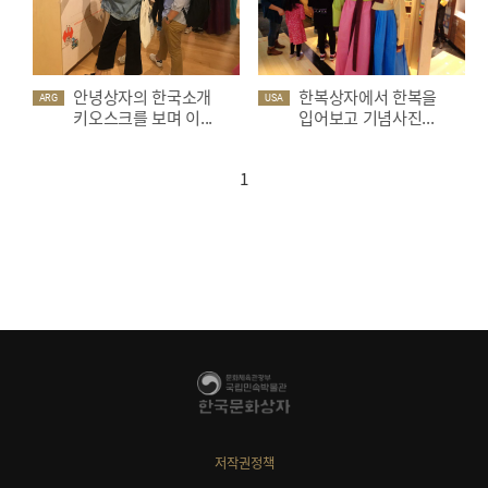
안녕상자의 한국소개
한복상자에서 한복을
ARG
USA
키오스크를 보며 이...
입어보고 기념사진...
1
저작권정책