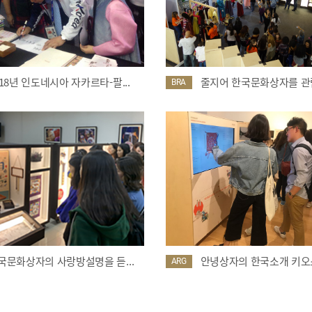
018년 인도네시아 자카르타-팔...
줄지어 한국문화상자를 관람
BRA
국문화상자의 사랑방설명을 듣...
안녕상자의 한국소개 키오스
ARG