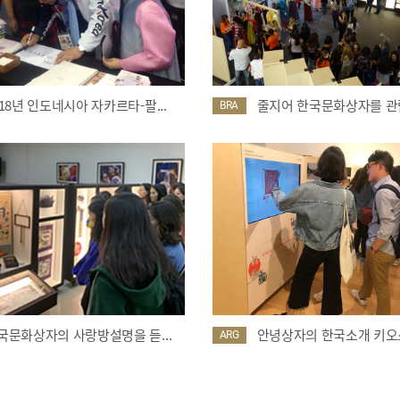
018년 인도네시아 자카르타-팔...
줄지어 한국문화상자를 관람
BRA
국문화상자의 사랑방설명을 듣...
안녕상자의 한국소개 키오스
ARG