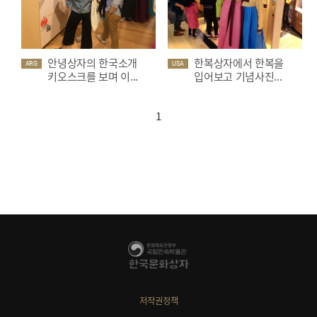
안녕상자의 한국소개
한복상자에서 한복을
ARG
USA
키오스크를 보며 이...
입어보고 기념사진...
1
저작권정책